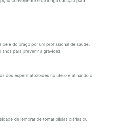
opção conveniente e de longa duração para
 pele do braço por um profissional de saúde.
 anos para prevenir a gravidez.
ada dos espermatozoides no útero e afinando o
dade de lembrar de tomar pílulas diárias ou