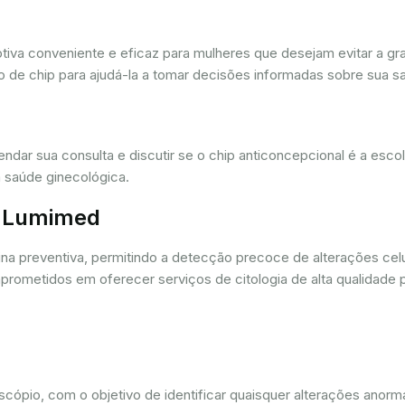
iva conveniente e eficaz para mulheres que desejam evitar a gra
 de chip para ajudá-la a tomar decisões informadas sobre sua sa
dar sua consulta e discutir se o chip anticoncepcional é a esc
 saúde ginecológica.
r. Lumimed
ina preventiva, permitindo a detecção precoce de alterações ce
rometidos em oferecer serviços de citologia de alta qualidade 
oscópio, com o objetivo de identificar quaisquer alterações ano