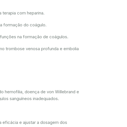
a terapia com heparina.
 a formação do coágulo.
disfunções na formação de coágulos.
como trombose venosa profunda e embolia
do hemofilia, doença de von Willebrand e
gulos sanguíneos inadequados.
a eficácia e ajustar a dosagem dos