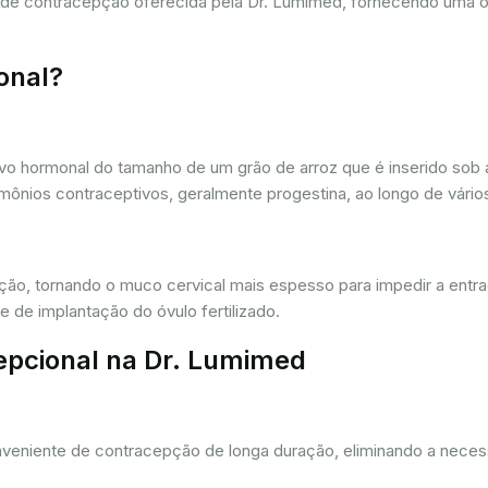
a de contracepção oferecida pela Dr. Lumimed, fornecendo uma 
onal?
vo hormonal do tamanho de um grão de arroz que é inserido sob a
ônios contraceptivos, geralmente progestina, ao longo de vários
ação, tornando o muco cervical mais espesso para impedir a entr
 de implantação do óvulo fertilizado.
epcional na Dr. Lumimed
eniente de contracepção de longa duração, eliminando a necessi