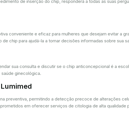
cedimento de inserção do chip, responderá a todas as suas pergu
iva conveniente e eficaz para mulheres que desejam evitar a gra
 de chip para ajudá-la a tomar decisões informadas sobre sua sa
dar sua consulta e discutir se o chip anticoncepcional é a esc
 saúde ginecológica.
r. Lumimed
ina preventiva, permitindo a detecção precoce de alterações ce
rometidos em oferecer serviços de citologia de alta qualidade 