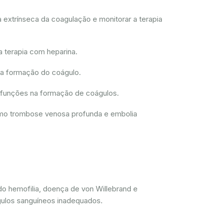
 extrínseca da coagulação e monitorar a terapia
a terapia com heparina.
 a formação do coágulo.
disfunções na formação de coágulos.
como trombose venosa profunda e embolia
do hemofilia, doença de von Willebrand e
gulos sanguíneos inadequados.