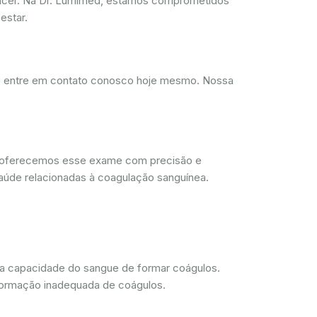
ncer. Na Dr. Lumimed, estamos comprometidos
estar.
d, entre em contato conosco hoje mesmo. Nossa
, oferecemos esse exame com precisão e
aúde relacionadas à coagulação sanguínea.
 a capacidade do sangue de formar coágulos.
 formação inadequada de coágulos.