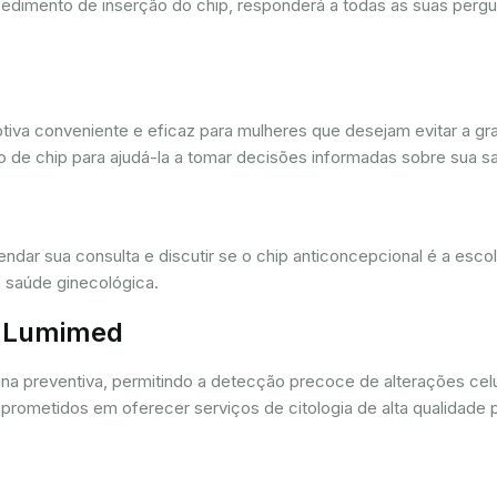
cedimento de inserção do chip, responderá a todas as suas pergu
iva conveniente e eficaz para mulheres que desejam evitar a gra
 de chip para ajudá-la a tomar decisões informadas sobre sua sa
dar sua consulta e discutir se o chip anticoncepcional é a esc
 saúde ginecológica.
r. Lumimed
ina preventiva, permitindo a detecção precoce de alterações ce
rometidos em oferecer serviços de citologia de alta qualidade 