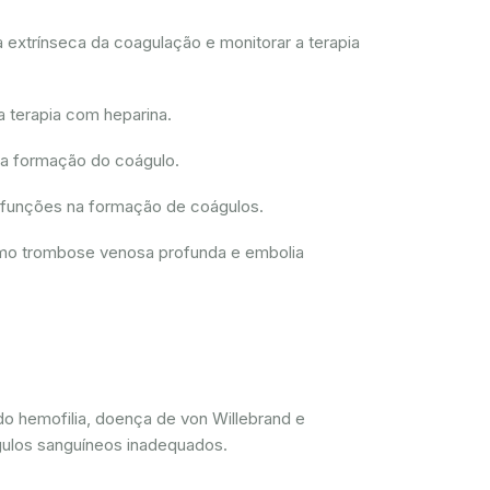
 extrínseca da coagulação e monitorar a terapia
a terapia com heparina.
 a formação do coágulo.
disfunções na formação de coágulos.
como trombose venosa profunda e embolia
do hemofilia, doença de von Willebrand e
gulos sanguíneos inadequados.