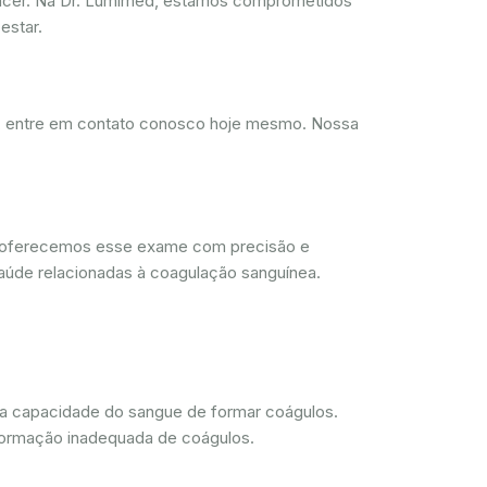
ncer. Na Dr. Lumimed, estamos comprometidos
estar.
d, entre em contato conosco hoje mesmo. Nossa
, oferecemos esse exame com precisão e
aúde relacionadas à coagulação sanguínea.
 a capacidade do sangue de formar coágulos.
 formação inadequada de coágulos.