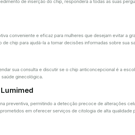
cedimento de inserção do chip, responderá a todas as suas pergu
iva conveniente e eficaz para mulheres que desejam evitar a gra
 de chip para ajudá-la a tomar decisões informadas sobre sua sa
dar sua consulta e discutir se o chip anticoncepcional é a esc
 saúde ginecológica.
r. Lumimed
ina preventiva, permitindo a detecção precoce de alterações ce
rometidos em oferecer serviços de citologia de alta qualidade 