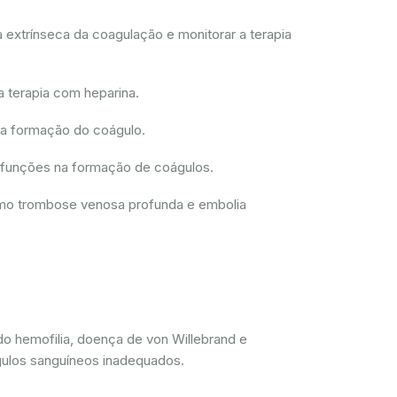
 extrínseca da coagulação e monitorar a terapia
a terapia com heparina.
 a formação do coágulo.
disfunções na formação de coágulos.
como trombose venosa profunda e embolia
do hemofilia, doença de von Willebrand e
gulos sanguíneos inadequados.