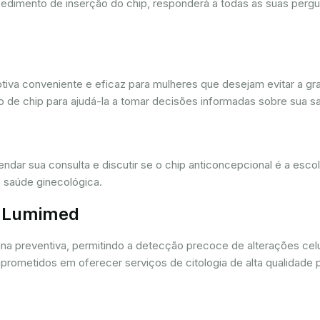
cedimento de inserção do chip, responderá a todas as suas pergu
iva conveniente e eficaz para mulheres que desejam evitar a gra
 de chip para ajudá-la a tomar decisões informadas sobre sua sa
dar sua consulta e discutir se o chip anticoncepcional é a esc
 saúde ginecológica.
r. Lumimed
ina preventiva, permitindo a detecção precoce de alterações ce
rometidos em oferecer serviços de citologia de alta qualidade 