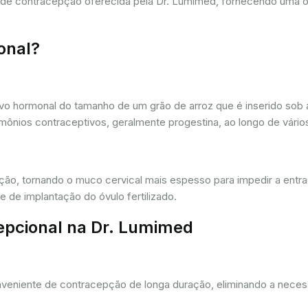
a de contracepção oferecida pela Dr. Lumimed, fornecendo uma 
onal?
vo hormonal do tamanho de um grão de arroz que é inserido sob a
ônios contraceptivos, geralmente progestina, ao longo de vários
ação, tornando o muco cervical mais espesso para impedir a entr
 de implantação do óvulo fertilizado.
epcional na Dr. Lumimed
eniente de contracepção de longa duração, eliminando a necessi