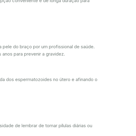
opção conveniente e de longa duração para
 pele do braço por um profissional de saúde.
 anos para prevenir a gravidez.
ada dos espermatozoides no útero e afinando o
dade de lembrar de tomar pílulas diárias ou