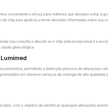
iva conveniente e eficaz para mulheres que desejam evitar a gra
 de chip para ajudá-la a tomar decisões informadas sobre sua sa
dar sua consulta e discutir se o chip anticoncepcional é a esc
 saúde ginecológica.
r. Lumimed
ina preventiva, permitindo a detecção precoce de alterações ce
rometidos em oferecer serviços de citologia de alta qualidade 
oscópio, com o objetivo de identificar quaisquer alterações ano