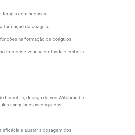
a terapia com heparina.
 a formação do coágulo.
disfunções na formação de coágulos.
como trombose venosa profunda e embolia
do hemofilia, doença de von Willebrand e
gulos sanguíneos inadequados.
a eficácia e ajustar a dosagem dos