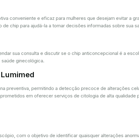
iva conveniente e eficaz para mulheres que desejam evitar a gra
 de chip para ajudá-la a tomar decisões informadas sobre sua sa
dar sua consulta e discutir se o chip anticoncepcional é a esc
 saúde ginecológica.
r. Lumimed
ina preventiva, permitindo a detecção precoce de alterações ce
rometidos em oferecer serviços de citologia de alta qualidade 
oscópio, com o objetivo de identificar quaisquer alterações ano