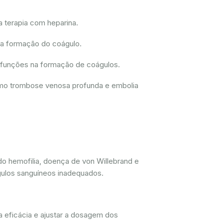
a terapia com heparina.
 a formação do coágulo.
disfunções na formação de coágulos.
como trombose venosa profunda e embolia
do hemofilia, doença de von Willebrand e
gulos sanguíneos inadequados.
a eficácia e ajustar a dosagem dos