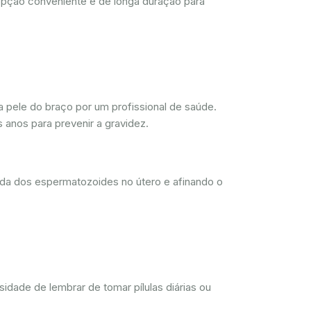
opção conveniente e de longa duração para
 pele do braço por um profissional de saúde.
 anos para prevenir a gravidez.
ada dos espermatozoides no útero e afinando o
dade de lembrar de tomar pílulas diárias ou