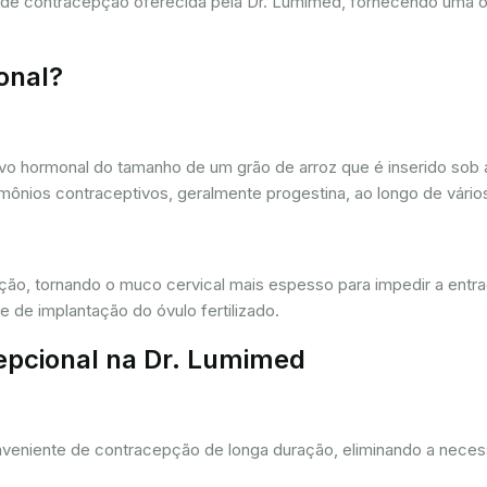
a de contracepção oferecida pela Dr. Lumimed, fornecendo uma 
onal?
vo hormonal do tamanho de um grão de arroz que é inserido sob a
ônios contraceptivos, geralmente progestina, ao longo de vários
ação, tornando o muco cervical mais espesso para impedir a entr
 de implantação do óvulo fertilizado.
epcional na Dr. Lumimed
eniente de contracepção de longa duração, eliminando a necessi