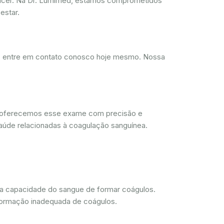
ncer. Na Dr. Lumimed, estamos comprometidos
estar.
d, entre em contato conosco hoje mesmo. Nossa
, oferecemos esse exame com precisão e
aúde relacionadas à coagulação sanguínea.
 a capacidade do sangue de formar coágulos.
 formação inadequada de coágulos.