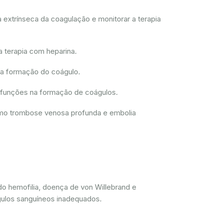
 extrínseca da coagulação e monitorar a terapia
a terapia com heparina.
 a formação do coágulo.
disfunções na formação de coágulos.
como trombose venosa profunda e embolia
do hemofilia, doença de von Willebrand e
gulos sanguíneos inadequados.