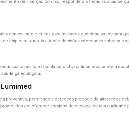
cedimento de inserção do chip, responderá a todas as suas pergu
iva conveniente e eficaz para mulheres que desejam evitar a gra
 de chip para ajudá-la a tomar decisões informadas sobre sua sa
dar sua consulta e discutir se o chip anticoncepcional é a esc
 saúde ginecológica.
r. Lumimed
ina preventiva, permitindo a detecção precoce de alterações ce
rometidos em oferecer serviços de citologia de alta qualidade 