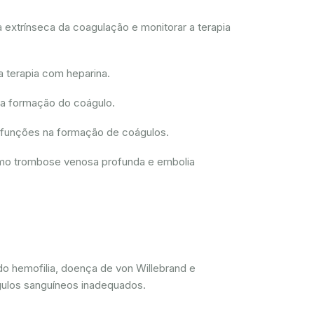
 extrínseca da coagulação e monitorar a terapia
a terapia com heparina.
 a formação do coágulo.
disfunções na formação de coágulos.
como trombose venosa profunda e embolia
do hemofilia, doença de von Willebrand e
gulos sanguíneos inadequados.