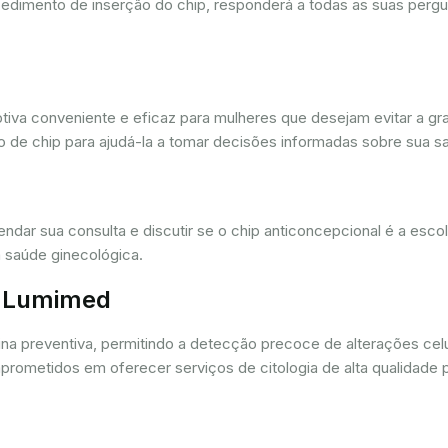
cedimento de inserção do chip, responderá a todas as suas pergu
iva conveniente e eficaz para mulheres que desejam evitar a gra
 de chip para ajudá-la a tomar decisões informadas sobre sua sa
dar sua consulta e discutir se o chip anticoncepcional é a esc
 saúde ginecológica.
r. Lumimed
ina preventiva, permitindo a detecção precoce de alterações ce
rometidos em oferecer serviços de citologia de alta qualidade 