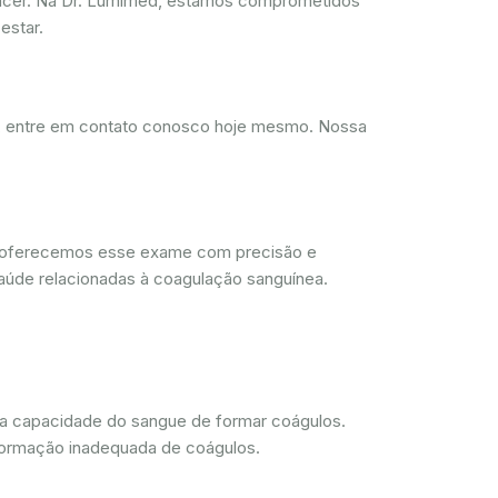
ncer. Na Dr. Lumimed, estamos comprometidos
estar.
d, entre em contato conosco hoje mesmo. Nossa
, oferecemos esse exame com precisão e
aúde relacionadas à coagulação sanguínea.
 a capacidade do sangue de formar coágulos.
 formação inadequada de coágulos.