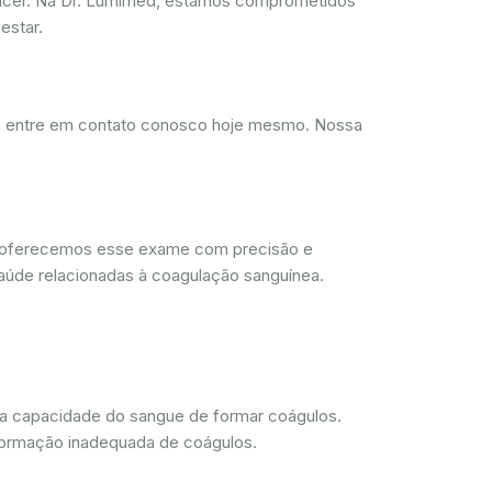
ncer. Na Dr. Lumimed, estamos comprometidos
estar.
d, entre em contato conosco hoje mesmo. Nossa
, oferecemos esse exame com precisão e
aúde relacionadas à coagulação sanguínea.
 a capacidade do sangue de formar coágulos.
 formação inadequada de coágulos.