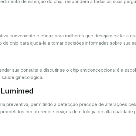
cedimento de inserção do chip, responderá a todas as suas pergu
iva conveniente e eficaz para mulheres que desejam evitar a gra
 de chip para ajudá-la a tomar decisões informadas sobre sua sa
dar sua consulta e discutir se o chip anticoncepcional é a esc
 saúde ginecológica.
r. Lumimed
ina preventiva, permitindo a detecção precoce de alterações ce
rometidos em oferecer serviços de citologia de alta qualidade 