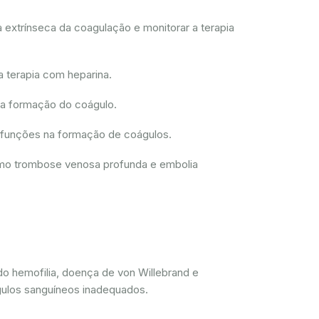
 extrínseca da coagulação e monitorar a terapia
a terapia com heparina.
 a formação do coágulo.
disfunções na formação de coágulos.
como trombose venosa profunda e embolia
do hemofilia, doença de von Willebrand e
gulos sanguíneos inadequados.