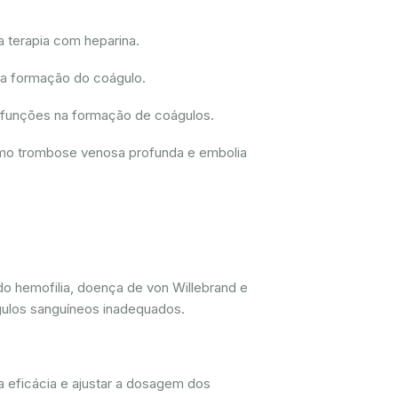
a terapia com heparina.
 a formação do coágulo.
disfunções na formação de coágulos.
como trombose venosa profunda e embolia
do hemofilia, doença de von Willebrand e
gulos sanguíneos inadequados.
a eficácia e ajustar a dosagem dos