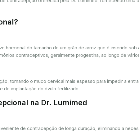
a de contracepção oferecida pela Dr. Lumimed, fornecendo uma 
onal?
vo hormonal do tamanho de um grão de arroz que é inserido sob a
ônios contraceptivos, geralmente progestina, ao longo de vários
ação, tornando o muco cervical mais espesso para impedir a entr
 de implantação do óvulo fertilizado.
epcional na Dr. Lumimed
eniente de contracepção de longa duração, eliminando a necessi