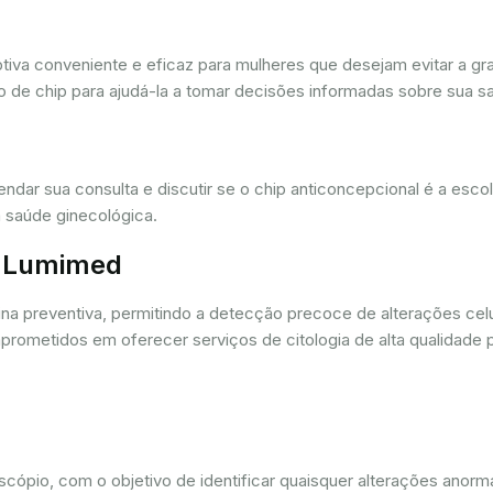
iva conveniente e eficaz para mulheres que desejam evitar a gra
 de chip para ajudá-la a tomar decisões informadas sobre sua sa
dar sua consulta e discutir se o chip anticoncepcional é a esc
 saúde ginecológica.
r. Lumimed
ina preventiva, permitindo a detecção precoce de alterações ce
rometidos em oferecer serviços de citologia de alta qualidade 
oscópio, com o objetivo de identificar quaisquer alterações ano