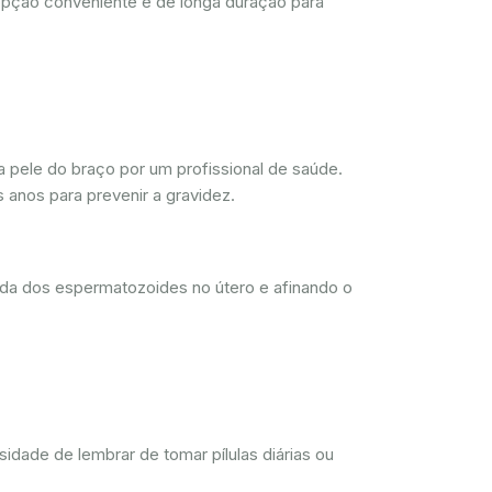
opção conveniente e de longa duração para
 pele do braço por um profissional de saúde.
 anos para prevenir a gravidez.
ada dos espermatozoides no útero e afinando o
dade de lembrar de tomar pílulas diárias ou