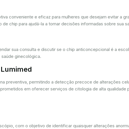
iva conveniente e eficaz para mulheres que desejam evitar a gra
 de chip para ajudá-la a tomar decisões informadas sobre sua sa
dar sua consulta e discutir se o chip anticoncepcional é a esc
 saúde ginecológica.
r. Lumimed
ina preventiva, permitindo a detecção precoce de alterações ce
rometidos em oferecer serviços de citologia de alta qualidade 
oscópio, com o objetivo de identificar quaisquer alterações ano