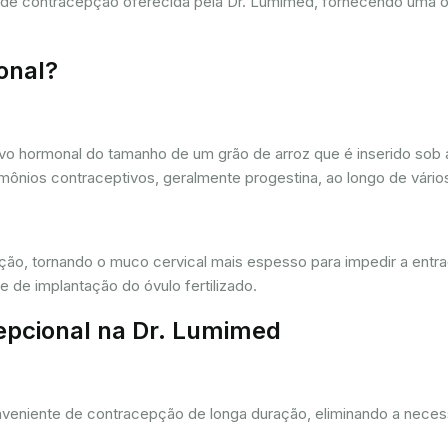
a de contracepção oferecida pela Dr. Lumimed, fornecendo uma 
onal?
vo hormonal do tamanho de um grão de arroz que é inserido sob a
ônios contraceptivos, geralmente progestina, ao longo de vários
ação, tornando o muco cervical mais espesso para impedir a entr
 de implantação do óvulo fertilizado.
epcional na Dr. Lumimed
eniente de contracepção de longa duração, eliminando a necessi