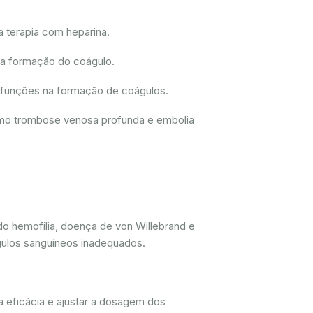
a terapia com heparina.
 a formação do coágulo.
disfunções na formação de coágulos.
como trombose venosa profunda e embolia
do hemofilia, doença de von Willebrand e
gulos sanguíneos inadequados.
a eficácia e ajustar a dosagem dos