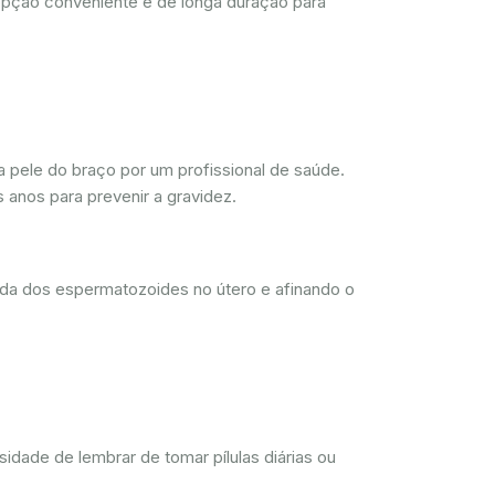
opção conveniente e de longa duração para
 pele do braço por um profissional de saúde.
 anos para prevenir a gravidez.
ada dos espermatozoides no útero e afinando o
dade de lembrar de tomar pílulas diárias ou