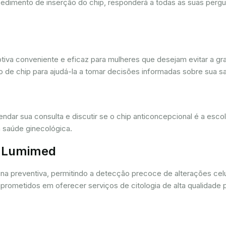
cedimento de inserção do chip, responderá a todas as suas pergu
iva conveniente e eficaz para mulheres que desejam evitar a gra
 de chip para ajudá-la a tomar decisões informadas sobre sua sa
dar sua consulta e discutir se o chip anticoncepcional é a esc
 saúde ginecológica.
r. Lumimed
ina preventiva, permitindo a detecção precoce de alterações ce
rometidos em oferecer serviços de citologia de alta qualidade 