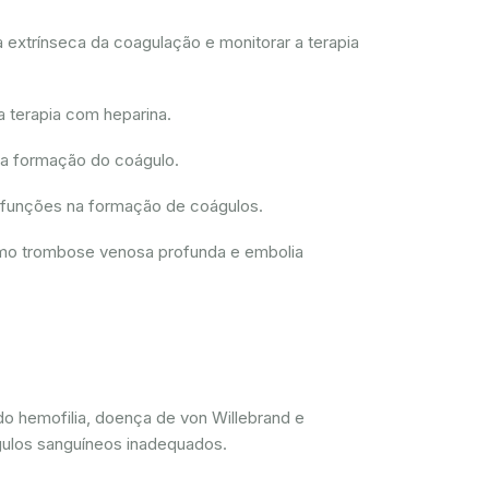
 extrínseca da coagulação e monitorar a terapia
a terapia com heparina.
 a formação do coágulo.
disfunções na formação de coágulos.
como trombose venosa profunda e embolia
do hemofilia, doença de von Willebrand e
gulos sanguíneos inadequados.