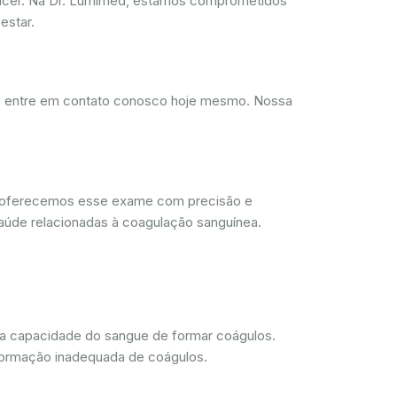
ncer. Na Dr. Lumimed, estamos comprometidos
estar.
d, entre em contato conosco hoje mesmo. Nossa
, oferecemos esse exame com precisão e
aúde relacionadas à coagulação sanguínea.
 a capacidade do sangue de formar coágulos.
 formação inadequada de coágulos.