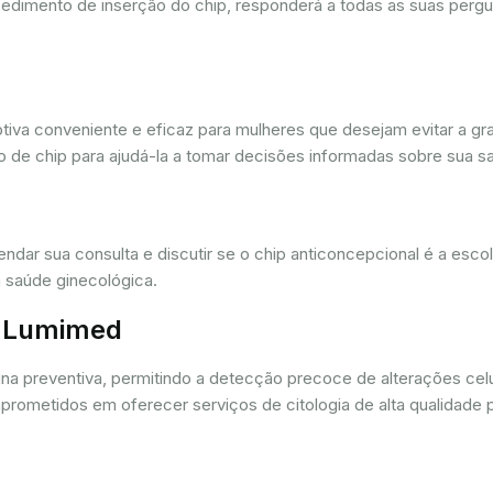
cedimento de inserção do chip, responderá a todas as suas pergu
iva conveniente e eficaz para mulheres que desejam evitar a gra
 de chip para ajudá-la a tomar decisões informadas sobre sua sa
dar sua consulta e discutir se o chip anticoncepcional é a esc
 saúde ginecológica.
r. Lumimed
ina preventiva, permitindo a detecção precoce de alterações ce
rometidos em oferecer serviços de citologia de alta qualidade 