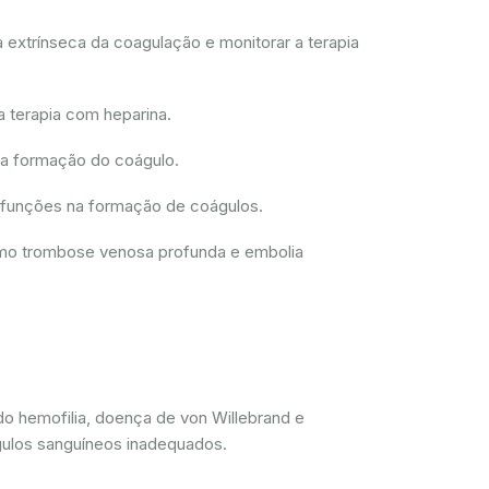
 extrínseca da coagulação e monitorar a terapia
a terapia com heparina.
 a formação do coágulo.
disfunções na formação de coágulos.
como trombose venosa profunda e embolia
do hemofilia, doença de von Willebrand e
gulos sanguíneos inadequados.