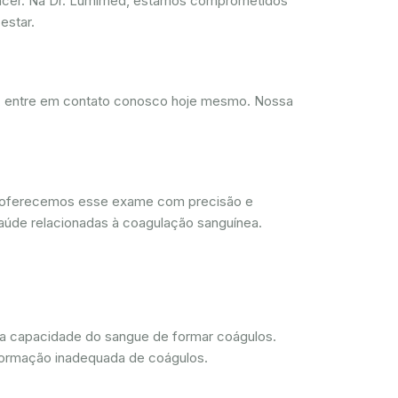
ncer. Na Dr. Lumimed, estamos comprometidos
estar.
d, entre em contato conosco hoje mesmo. Nossa
, oferecemos esse exame com precisão e
aúde relacionadas à coagulação sanguínea.
 a capacidade do sangue de formar coágulos.
 formação inadequada de coágulos.