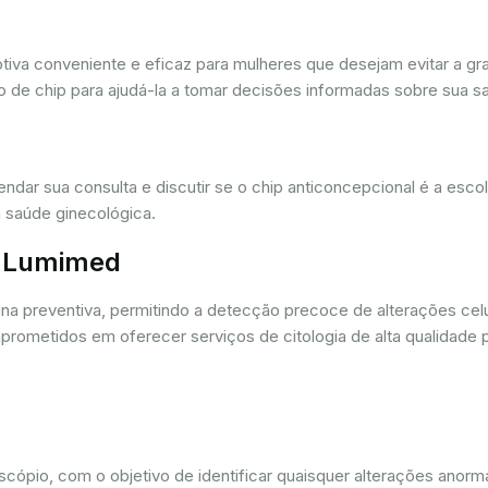
iva conveniente e eficaz para mulheres que desejam evitar a gra
 de chip para ajudá-la a tomar decisões informadas sobre sua sa
dar sua consulta e discutir se o chip anticoncepcional é a esc
 saúde ginecológica.
r. Lumimed
ina preventiva, permitindo a detecção precoce de alterações ce
rometidos em oferecer serviços de citologia de alta qualidade 
oscópio, com o objetivo de identificar quaisquer alterações ano