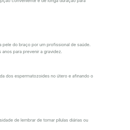
opção conveniente e de longa duração para
 pele do braço por um profissional de saúde.
 anos para prevenir a gravidez.
ada dos espermatozoides no útero e afinando o
dade de lembrar de tomar pílulas diárias ou