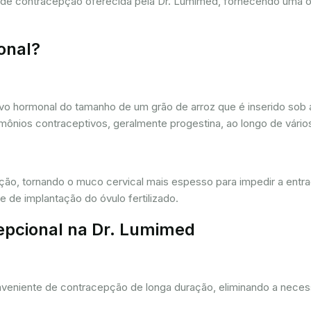
a de contracepção oferecida pela Dr. Lumimed, fornecendo uma 
onal?
vo hormonal do tamanho de um grão de arroz que é inserido sob a
ônios contraceptivos, geralmente progestina, ao longo de vários
ação, tornando o muco cervical mais espesso para impedir a entr
 de implantação do óvulo fertilizado.
epcional na Dr. Lumimed
eniente de contracepção de longa duração, eliminando a necessi