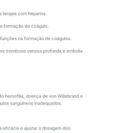
a terapia com heparina.
 a formação do coágulo.
disfunções na formação de coágulos.
como trombose venosa profunda e embolia
do hemofilia, doença de von Willebrand e
gulos sanguíneos inadequados.
a eficácia e ajustar a dosagem dos