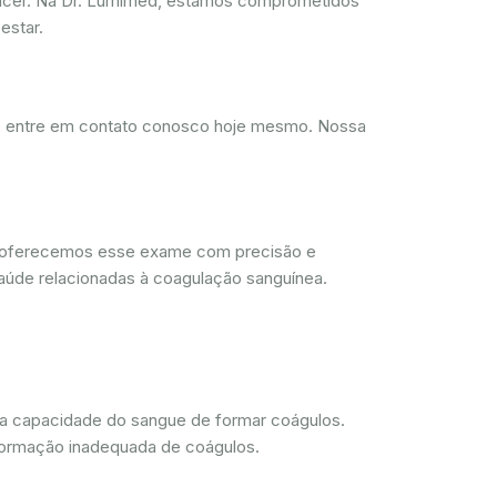
ncer. Na Dr. Lumimed, estamos comprometidos
estar.
d, entre em contato conosco hoje mesmo. Nossa
, oferecemos esse exame com precisão e
aúde relacionadas à coagulação sanguínea.
 a capacidade do sangue de formar coágulos.
 formação inadequada de coágulos.