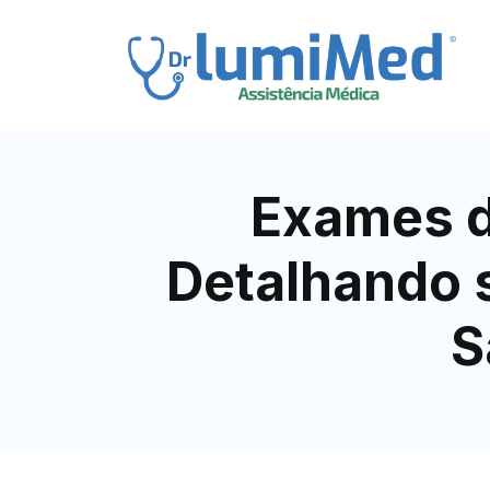
Exames d
Detalhando 
S