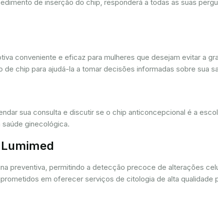
cedimento de inserção do chip, responderá a todas as suas pergu
iva conveniente e eficaz para mulheres que desejam evitar a gra
 de chip para ajudá-la a tomar decisões informadas sobre sua sa
dar sua consulta e discutir se o chip anticoncepcional é a esc
 saúde ginecológica.
r. Lumimed
ina preventiva, permitindo a detecção precoce de alterações ce
rometidos em oferecer serviços de citologia de alta qualidade 