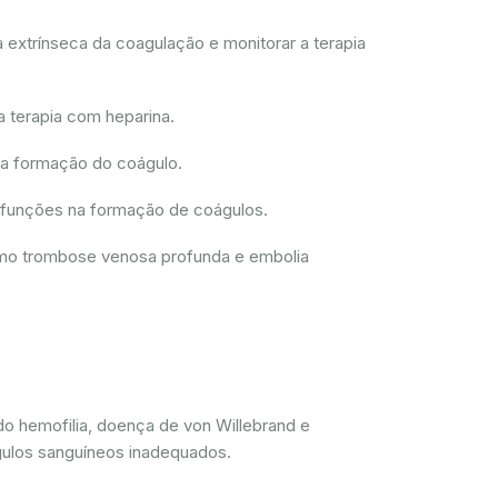
 extrínseca da coagulação e monitorar a terapia
a terapia com heparina.
 a formação do coágulo.
disfunções na formação de coágulos.
como trombose venosa profunda e embolia
do hemofilia, doença de von Willebrand e
gulos sanguíneos inadequados.