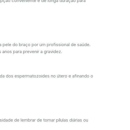
opção conveniente e de longa duração para
 pele do braço por um profissional de saúde.
 anos para prevenir a gravidez.
ada dos espermatozoides no útero e afinando o
dade de lembrar de tomar pílulas diárias ou