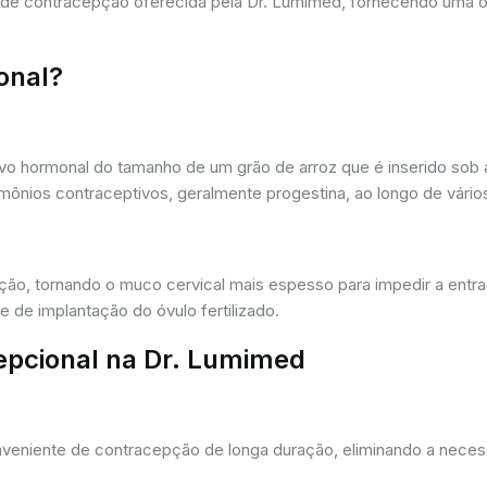
a de contracepção oferecida pela Dr. Lumimed, fornecendo uma 
onal?
vo hormonal do tamanho de um grão de arroz que é inserido sob a
ônios contraceptivos, geralmente progestina, ao longo de vários
ação, tornando o muco cervical mais espesso para impedir a entr
 de implantação do óvulo fertilizado.
epcional na Dr. Lumimed
eniente de contracepção de longa duração, eliminando a necessi