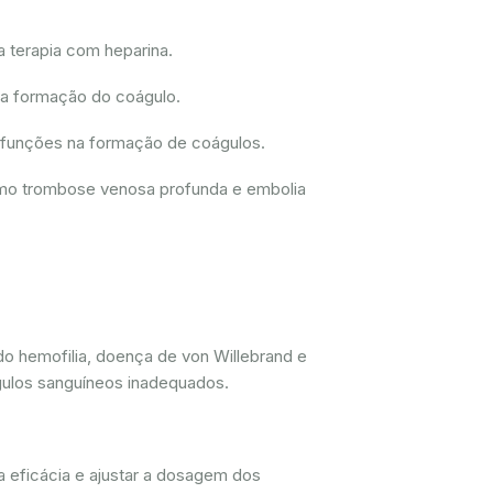
a terapia com heparina.
 a formação do coágulo.
disfunções na formação de coágulos.
como trombose venosa profunda e embolia
do hemofilia, doença de von Willebrand e
gulos sanguíneos inadequados.
a eficácia e ajustar a dosagem dos