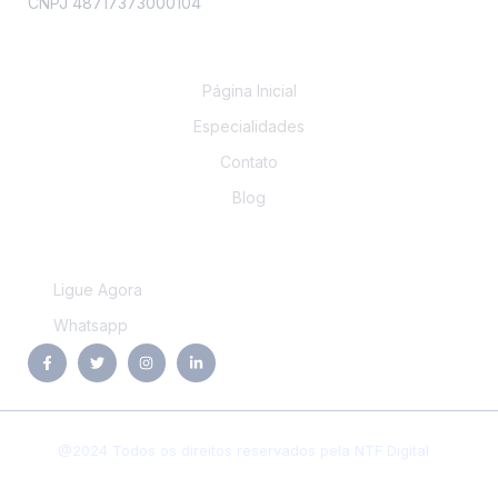
CNPJ 48717373000104
Links
Página Inicial
Especialidades
Contato
Blog
Contato
Ligue Agora
Whatsapp
@2024 Todos os direitos reservados pela NTF Digital