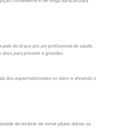
opção conveniente e de longa duração para
 pele do braço por um profissional de saúde.
 anos para prevenir a gravidez.
ada dos espermatozoides no útero e afinando o
dade de lembrar de tomar pílulas diárias ou