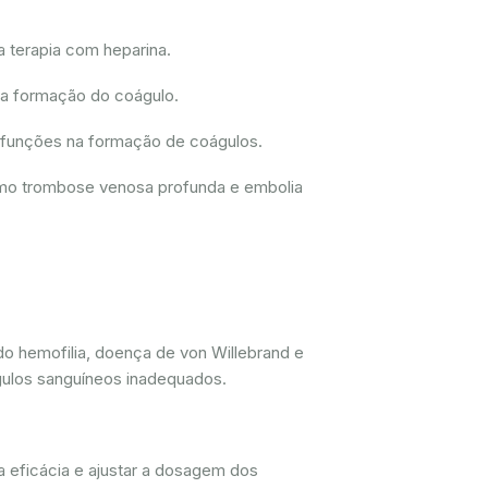
a terapia com heparina.
 a formação do coágulo.
disfunções na formação de coágulos.
como trombose venosa profunda e embolia
do hemofilia, doença de von Willebrand e
gulos sanguíneos inadequados.
a eficácia e ajustar a dosagem dos