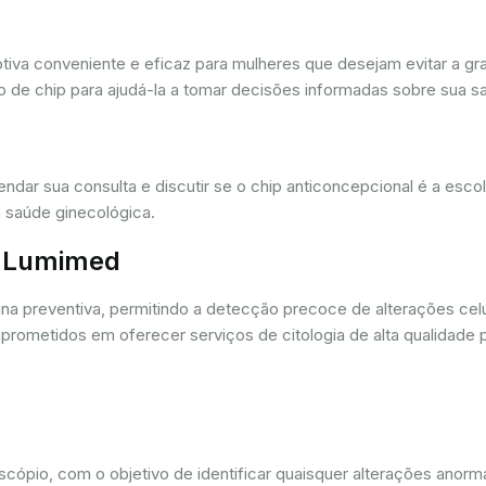
iva conveniente e eficaz para mulheres que desejam evitar a gra
 de chip para ajudá-la a tomar decisões informadas sobre sua sa
dar sua consulta e discutir se o chip anticoncepcional é a esc
 saúde ginecológica.
r. Lumimed
ina preventiva, permitindo a detecção precoce de alterações ce
rometidos em oferecer serviços de citologia de alta qualidade 
oscópio, com o objetivo de identificar quaisquer alterações ano