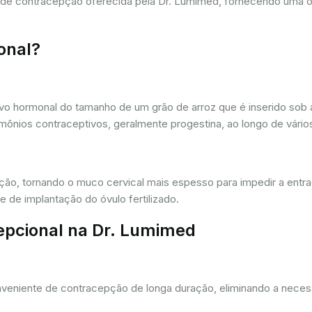
a de contracepção oferecida pela Dr. Lumimed, fornecendo uma 
onal?
vo hormonal do tamanho de um grão de arroz que é inserido sob a
ônios contraceptivos, geralmente progestina, ao longo de vários
ação, tornando o muco cervical mais espesso para impedir a entr
 de implantação do óvulo fertilizado.
epcional na Dr. Lumimed
eniente de contracepção de longa duração, eliminando a necessi