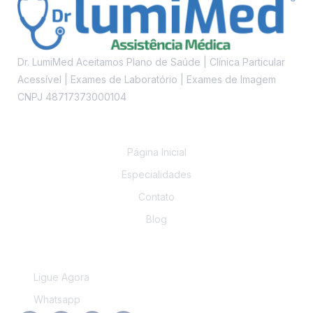
Dr. LumiMed Aceitamos Plano de Saúde | Clínica Particular
Acessível | Exames de Laboratório | Exames de Imagem
CNPJ 48717373000104
Links
Página Inicial
Especialidades
Contato
Blog
Contato
Ligue Agora
Whatsapp